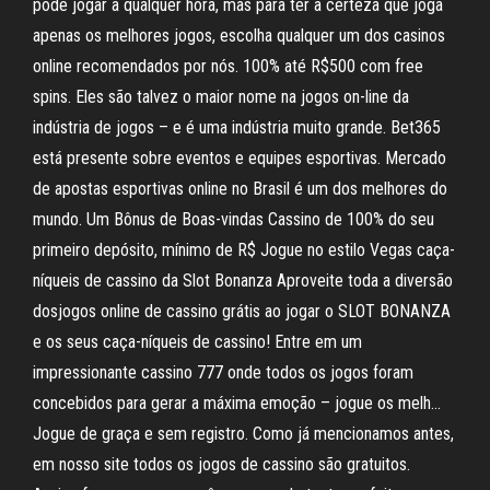
pode jogar a qualquer hora, mas para ter a certeza que joga
apenas os melhores jogos, escolha qualquer um dos casinos
online recomendados por nós. 100% até R$500 com free
spins. Eles são talvez o maior nome na jogos on-line da
indústria de jogos – e é uma indústria muito grande. Bet365
está presente sobre eventos e equipes esportivas. Mercado
de apostas esportivas online no Brasil é um dos melhores do
mundo. Um Bônus de Boas-vindas Cassino de 100% do seu
primeiro depósito, mínimo de R$ ‎Jogue no estilo Vegas caça-
níqueis de cassino da Slot Bonanza Aproveite toda a diversão
dosjogos online de cassino grátis ao jogar o SLOT BONANZA
e os seus caça-níqueis de cassino! Entre em um
impressionante cassino 777 onde todos os jogos foram
concebidos para gerar a máxima emoção – jogue os melh…
Jogue de graça e sem registro. Como já mencionamos antes,
em nosso site todos os jogos de cassino são gratuitos.