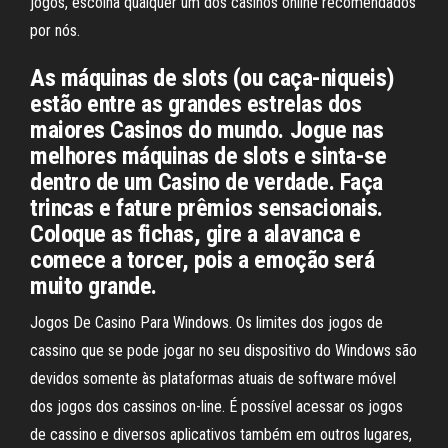
jogos, escolha qualquer um dos casinos online recomendados
por nós.
As máquinas de slots (ou caça-niqueis)
estão entre as grandes estrelas dos
maiores Casinos do mundo. Jogue nas
melhores máquinas de slots e sinta-se
dentro de um Casino de verdade. Faça
trincas e fature prêmios sensacionais.
Coloque as fichas, gire a alavanca e
comece a torcer, pois a emoção será
muito grande.
Jogos De Casino Para Windows. Os limites dos jogos de
cassino que se pode jogar no seu dispositivo do Windows são
devidos somente às plataformas atuais de software móvel
dos jogos dos cassinos on-line. É possível acessar os jogos
de cassino e diversos aplicativos também em outros lugares,