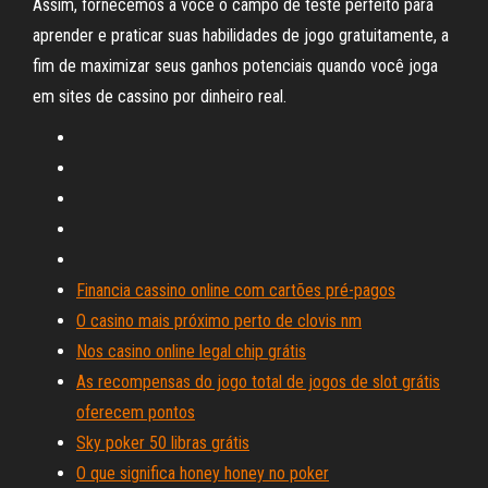
Assim, fornecemos a você o campo de teste perfeito para
aprender e praticar suas habilidades de jogo gratuitamente, a
fim de maximizar seus ganhos potenciais quando você joga
em sites de cassino por dinheiro real.
Financia cassino online com cartões pré-pagos
O casino mais próximo perto de clovis nm
Nos casino online legal chip grátis
As recompensas do jogo total de jogos de slot grátis
oferecem pontos
Sky poker 50 libras grátis
O que significa honey honey no poker