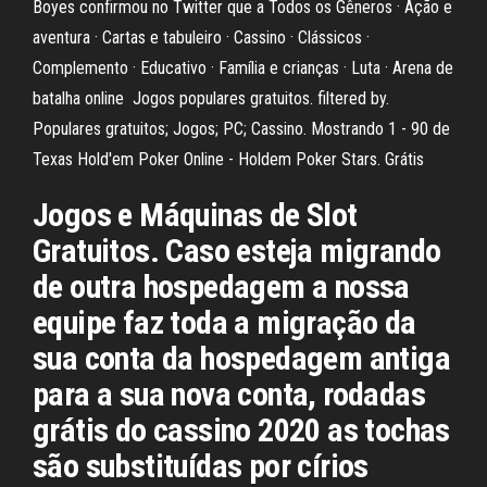
Boyes confirmou no Twitter que a Todos os Gêneros · Ação e
aventura · Cartas e tabuleiro · Cassino · Clássicos ·
Complemento · Educativo · Família e crianças · Luta · Arena de
batalha online Jogos populares gratuitos. filtered by.
Populares gratuitos; Jogos; PC; Cassino. Mostrando 1 - 90 de
Texas Hold'em Poker Online - Holdem Poker Stars. Grátis
Jogos e Máquinas de Slot
Gratuitos. Caso esteja migrando
de outra hospedagem a nossa
equipe faz toda a migração da
sua conta da hospedagem antiga
para a sua nova conta, rodadas
grátis do cassino 2020 as tochas
são substituídas por círios