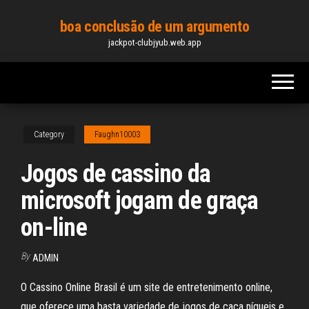
Skip
boa conclusão de um argumento
to
jackpot-clubjyub.web.app
the
content
Category
Faughn10003
Jogos de cassino da
microsoft jogam de graça
on-line
By
ADMIN
O Cassino Online Brasil é um site de entretenimento online,
que oferece uma basta variedade de jogos de caça níqueis e