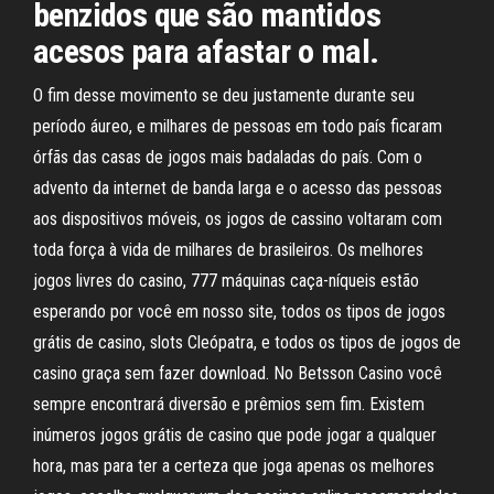
benzidos que são mantidos
acesos para afastar o mal.
O fim desse movimento se deu justamente durante seu
período áureo, e milhares de pessoas em todo país ficaram
órfãs das casas de jogos mais badaladas do país. Com o
advento da internet de banda larga e o acesso das pessoas
aos dispositivos móveis, os jogos de cassino voltaram com
toda força à vida de milhares de brasileiros. Os melhores
jogos livres do casino, 777 máquinas caça-níqueis estão
esperando por você em nosso site, todos os tipos de jogos
grátis de casino, slots Cleópatra, e todos os tipos de jogos de
casino graça sem fazer download. No Betsson Casino você
sempre encontrará diversão e prêmios sem fim. Existem
inúmeros jogos grátis de casino que pode jogar a qualquer
hora, mas para ter a certeza que joga apenas os melhores