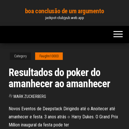
Skip
boa conclusão de um argumento
to
jackpot-clubjyub.web.app
the
content
Category
Faughn10003
Resultados do poker do
amanhecer ao amanhecer
By
MARK ZUCKERBERG
Novos Eventos de Deepstack Dirigindo até o Anoitecer até
amanhecer e festa. 3 anos atrás ○ Harry Dukes. O Grand Prix
Million inaugural da festa pode ter