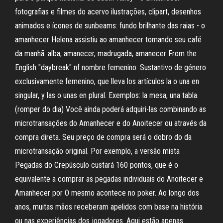
fotografias e filmes do acervo ilustrações, clipart, desenhos
animados e ícones de sunbeams: fundo brilhante das raias - o
amanhecer Helena assistiu ao amanhecer tomando seu café
da manhã. alba, amanecer, madrugada, amanecer From the
English "daybreak" nf nombre femenino: Sustantivo de género
exclusivamente femenino, que lleva los artículos la o una en
singular, y las o unas en plural. Exemplos: la mesa, una tabla.
(romper do dia) Você ainda poderá adquiri-las combinando as
microtransações do Amanhecer e do Anoitecer ou através da
compra direta. Seu preço de compra será o dobro do da
microtransação original. Por exemplo, a versão mista
Pegadas do Crepúsculo custará 160 pontos, que é o
equivalente a comprar as pegadas individuais do Anoitecer e
Amanhecer por O mesmo acontece no poker. Ao longo dos
anos, muitas mãos receberam apelidos com base na história
ou nas experiências dos jogadores. Aqui estão apenas