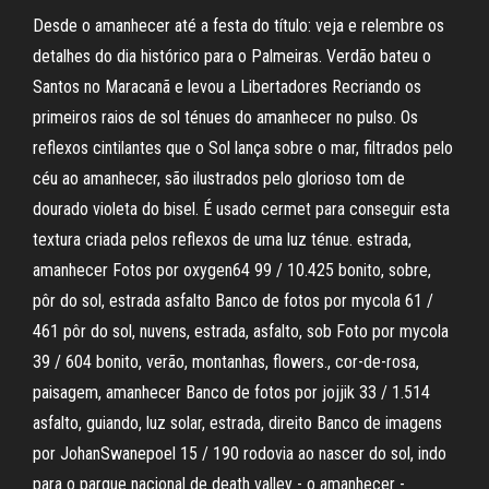
Desde o amanhecer até a festa do título: veja e relembre os
detalhes do dia histórico para o Palmeiras. Verdão bateu o
Santos no Maracanã e levou a Libertadores Recriando os
primeiros raios de sol ténues do amanhecer no pulso. Os
reflexos cintilantes que o Sol lança sobre o mar, filtrados pelo
céu ao amanhecer, são ilustrados pelo glorioso tom de
dourado violeta do bisel. É usado cermet para conseguir esta
textura criada pelos reflexos de uma luz ténue. estrada,
amanhecer Fotos por oxygen64 99 / 10.425 bonito, sobre,
pôr do sol, estrada asfalto Banco de fotos por mycola 61 /
461 pôr do sol, nuvens, estrada, asfalto, sob Foto por mycola
39 / 604 bonito, verão, montanhas, flowers., cor-de-rosa,
paisagem, amanhecer Banco de fotos por jojjik 33 / 1.514
asfalto, guiando, luz solar, estrada, direito Banco de imagens
por JohanSwanepoel 15 / 190 rodovia ao nascer do sol, indo
para o parque nacional de death valley - o amanhecer -