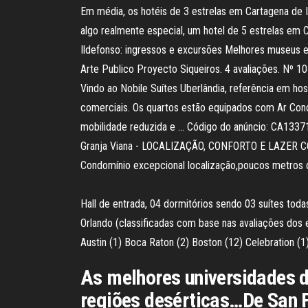
Em média, os hotéis de 3 estrelas em Cartagena de I
algo realmente especial, um hotel de 5 estrelas em 
Ildefonso: ingressos e excursões‎ Melhores museus e
Arte Publico Proyecto Siqueiros. 4 avaliações. Nº 
Vindo ao Nobile Suítes Uberlândia, referência em hos
comerciais. Os quartos estão equipados com Ar Condi
mobilidade reduzida e … Código do anúncio: CA1337
Granja Viana - LOCALIZAÇÃO, CONFORTO E LAZER C
Condomínio excepcional localização,poucos metros 
Hall de entrada, 04 dormitórios sendo 03 suítes toda
Orlando (classificadas com base nas avaliações dos 
Austin (1) Boca Raton (2) Boston (12) Celebration (1)
As melhores universidades 
regiões desérticas…De San 