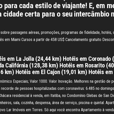
 para cada estilo de viajante! E, em m
r a cidade certa para o seu intercâmbio
 sobre passagens aéreas, promoções, programas de fidelidade, hotéis, 
lês em Miami Cursos a partir de 458 US$ Cancelamento gratuito Descont
éis em La Jolla (24,44 km) Hotéis em Coronado 
da Califórnia (128,38 km) Hotéis em Rosarito (4
16 km) Hotéis em El Cajon (19,01 km) Hotéis em
nômico Especiais; Valor 1000. Valor Inovação. Melhores na gestão de p
o recorde de pessoas hospitalizadas com coronavírus: 6.485 no domingo
Chácara residencial à venda, em Itatiba, no Condomínio Glebas de San 
heiros, sala, cozinha, despensa, área de serviço, piscina e quintal. A
 Novo Lar Imóveis em Torres. Só aqui você encontra Apartamento à ven