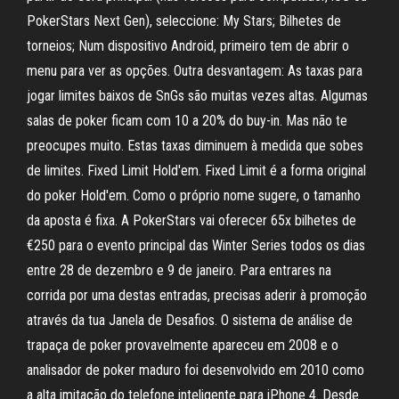
PokerStars Next Gen), seleccione: My Stars; Bilhetes de
torneios; Num dispositivo Android, primeiro tem de abrir o
menu para ver as opções. Outra desvantagem: As taxas para
jogar limites baixos de SnGs são muitas vezes altas. Algumas
salas de poker ficam com 10 a 20% do buy-in. Mas não te
preocupes muito. Estas taxas diminuem à medida que sobes
de limites. Fixed Limit Hold'em. Fixed Limit é a forma original
do poker Hold'em. Como o próprio nome sugere, o tamanho
da aposta é fixa. A PokerStars vai oferecer 65x bilhetes de
€250 para o evento principal das Winter Series todos os dias
entre 28 de dezembro e 9 de janeiro. Para entrares na
corrida por uma destas entradas, precisas aderir à promoção
através da tua Janela de Desafios. O sistema de análise de
trapaça de poker provavelmente apareceu em 2008 e o
analisador de poker maduro foi desenvolvido em 2010 como
a alta imitação do telefone inteligente para iPhone 4. Desde