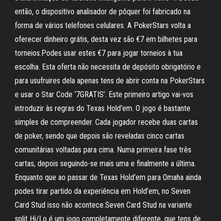
então, o dispositivo analisador de pôquer foi fabricado na
forma de vários telefones celulares. A PokerStars volta a
oferecer dinheiro grátis, desta vez são €7 em bilhetes para
torneios.Podes usar estes €7 para jogar torneios à tua
escolha. Esta oferta não necessita de depósito obrigatório e
para usufruires dela apenas tens de abrir conta na PokerStars
e usar o Star Code ‘7GRATIS’. Este primeiro artigo vai-vos
introduzir às regras do Texas Hold'em. O jogo é bastante
simples de compreender. Cada jogador recebe duas cartas
de poker, sendo que depois são reveladas cinco cartas
comunitárias voltadas para cima. Numa primeira fase três
cartas, depois seguindo-se mais uma e finalmente a última.
Enquanto que ao passar de Texas Hold’em para Omaha ainda
podes tirar partido da experiência em Hold’em, no Seven
Card Stud isso não acontece.Seven Card Stud na variante
split Hi/Lo é um jogo completamente diferente, que tens de