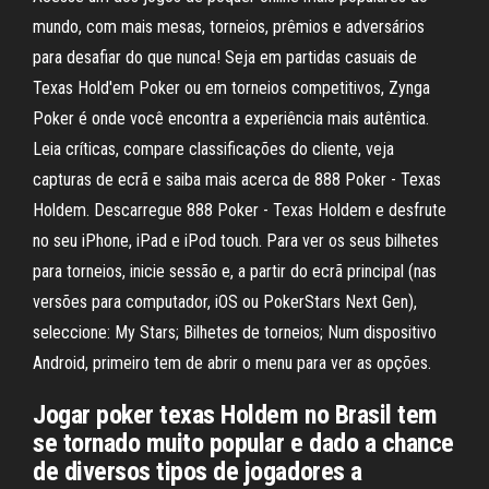
mundo, com mais mesas, torneios, prêmios e adversários
para desafiar do que nunca! Seja em partidas casuais de
Texas Hold'em Poker ou em torneios competitivos, Zynga
Poker é onde você encontra a experiência mais autêntica.
‎Leia críticas, compare classificações do cliente, veja
capturas de ecrã e saiba mais acerca de 888 Poker - Texas
Holdem. Descarregue 888 Poker - Texas Holdem e desfrute
no seu iPhone, iPad e iPod touch. Para ver os seus bilhetes
para torneios, inicie sessão e, a partir do ecrã principal (nas
versões para computador, iOS ou PokerStars Next Gen),
seleccione: My Stars; Bilhetes de torneios; Num dispositivo
Android, primeiro tem de abrir o menu para ver as opções.
Jogar poker texas Holdem no Brasil tem
se tornado muito popular e dado a chance
de diversos tipos de jogadores a