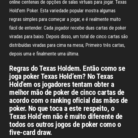
online centenas de opções de salas virtuais para jogar. Texas
Hold’em Poker. Esta variedade popular mostra algumas
regras simples para começar a jogar, e é realmente muito
fácil de entender. Cada jogador recebe duas cartas de poker
viradas para baixo. Depois disso, um total de cinco cartas são
distribuídas viradas para cima na mesa; Primeiro três cartas,
depois uma e finalmente uma última.
Regras do Texas Holdem. Então como se
joga poker Texas Hold’em? No Texas
Hold'em os jogadores tentam obter a
melhor mão de poker de cinco cartas de
acordo com o ranking oficial das mãos de
poker. No que toca a este respeito, o
Texas Hold’em não é muito diferente de
todos os outros jogos de poker como o
five-card draw.