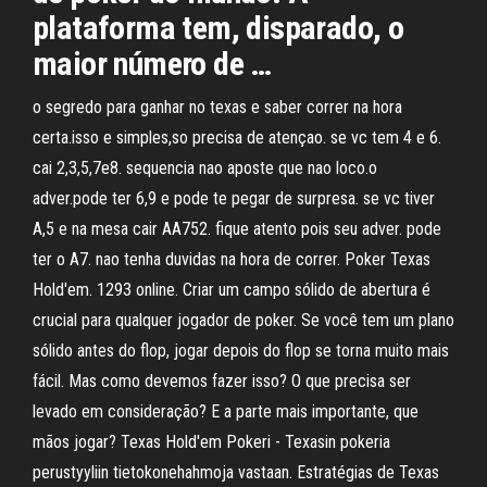
plataforma tem, disparado, o
maior número de …
o segredo para ganhar no texas e saber correr na hora
certa.isso e simples,so precisa de atençao. se vc tem 4 e 6.
cai 2,3,5,7e8. sequencia nao aposte que nao loco.o
adver.pode ter 6,9 e pode te pegar de surpresa. se vc tiver
A,5 e na mesa cair AA752. fique atento pois seu adver. pode
ter o A7. nao tenha duvidas na hora de correr. Poker Texas
Hold'em. 1293 online. Criar um campo sólido de abertura é
crucial para qualquer jogador de poker. Se você tem um plano
sólido antes do flop, jogar depois do flop se torna muito mais
fácil. Mas como devemos fazer isso? O que precisa ser
levado em consideração? E a parte mais importante, que
mãos jogar? Texas Hold'em Pokeri - Texasin pokeria
perustyyliin tietokonehahmoja vastaan. Estratégias de Texas