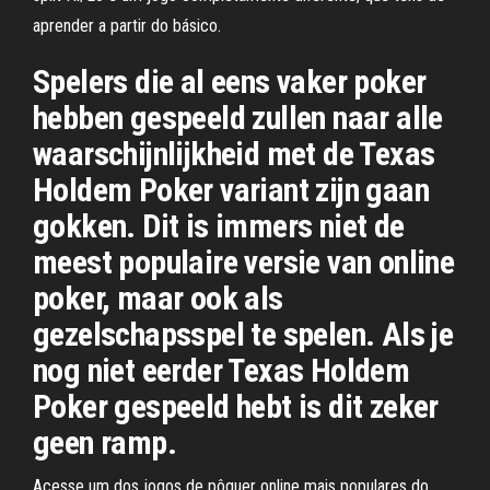
aprender a partir do básico.
Spelers die al eens vaker poker
hebben gespeeld zullen naar alle
waarschijnlijkheid met de Texas
Holdem Poker variant zijn gaan
gokken. Dit is immers niet de
meest populaire versie van online
poker, maar ook als
gezelschapsspel te spelen. Als je
nog niet eerder Texas Holdem
Poker gespeeld hebt is dit zeker
geen ramp.
Acesse um dos jogos de pôquer online mais populares do