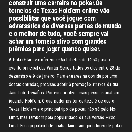
construir uma carreira no poker.Os
torneios de Texas Hold'em online vão
possibilitar que você jogue com
adversários de diversas partes do mundo
e o melhor de tudo, você sempre vai
achar um torneio ativo com grandes
prêmios para jogar quando quiser.
A PokerStars vai oferecer 65x bilhetes de €250 para o
evento principal das Winter Series todos os dias entre 28 de
dezembro e 9 de janeiro. Para entrares na corrida por uma
destas entradas, precisas aderir à promoção através da tua
Janela de Desafios. Por esse motivo, mais pessoas acabam
jogando Hold’em. O que podemos ter certeza é de que o
Texas Hold’em é o principal tipo de poker, não só pelo No-
Limit, mas também pela popularidade da sua versão Fixed
Limit. Essa popularidade acaba dando aos jogadores de poker