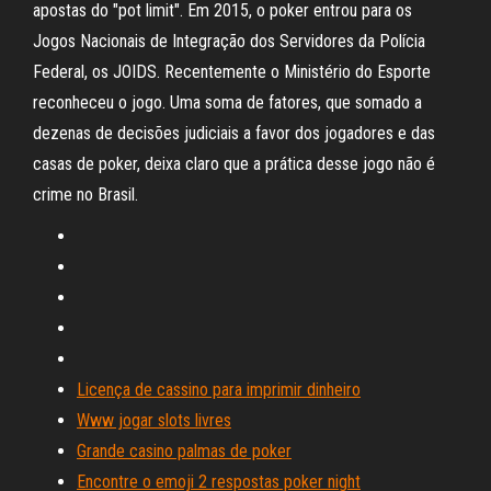
apostas do "pot limit". Em 2015, o poker entrou para os
Jogos Nacionais de Integração dos Servidores da Polícia
Federal, os JOIDS. Recentemente o Ministério do Esporte
reconheceu o jogo. Uma soma de fatores, que somado a
dezenas de decisões judiciais a favor dos jogadores e das
casas de poker, deixa claro que a prática desse jogo não é
crime no Brasil.
Licença de cassino para imprimir dinheiro
Www jogar slots livres
Grande casino palmas de poker
Encontre o emoji 2 respostas poker night