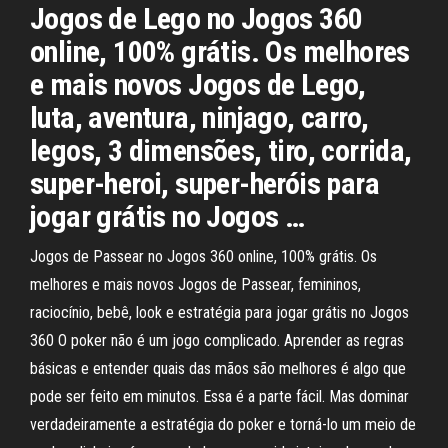
Jogos de Lego no Jogos 360
online, 100% grátis. Os melhores
e mais novos Jogos de Lego,
luta, aventura, ninjago, carro,
legos, 3 dimensões, tiro, corrida,
super-heroi, super-heróis para
jogar grátis no Jogos …
Jogos de Passear no Jogos 360 online, 100% grátis. Os
melhores e mais novos Jogos de Passear, femininos,
raciocínio, bebê, look e estratégia para jogar grátis no Jogos
360 O poker não é um jogo complicado. Aprender as regras
básicas e entender quais das mãos são melhores é algo que
pode ser feito em minutos. Essa é a parte fácil. Mas dominar
verdadeiramente a estratégia do poker e torná-lo um meio de