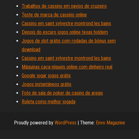
Trabalhos de cassino em navios de cruzeiro
Teste de marca de cassino online
Cassino em saint sylvestre montrond les bains
Depois do escuro jogos online texas holdem
Jogos de slot grátis com rodadas de bônus sem
download
Cassino em saint sylvestre montrond les bains
Máquinas caça-níqueis online com dinheiro real
Google jogar jogos grátis
Jogos instantâneos grátis
Foto de sala de poker de casino de areias
Roleta como melhor jogada
Proudly powered by
WordPress
|
Theme:
Envo Magazine