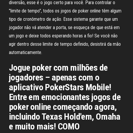
diversão, esse é o jogo certo para você. Para controlar o
"limite de tempo", todos os jogos de poker online têm algum
tipo de cronômetro de ação. Esse sistema garante que um
jogador não vá atender a porta, se esqueça de que está em
um jogo e deixe todos esperando horas a fio! Se você não
agir dentro desse limite de tempo definido, desistirá da mão
automaticamente.
‎Jogue poker com milhões de
jogadores – apenas com o
aplicativo PokerStars Mobile!
Entre em emocionantes jogos de
poker online começando agora,
incluindo Texas Hold'em, Omaha
e muito mais! COMO