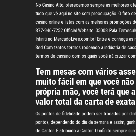
No Casino Alto, oferecemos sempre as melhores ofer
tudo que vê aqui no site sem preocupação. O fato de
casino online e listas com as melhores promoções de
877-946-7252 Official Website. 35008 Pala Temecula
Infiniti no MercadoLivre.com.br! Entre e conheça as 
8ed Com tantos termos rodeando a indústria de cass
termos de cassino com os quais você irá cruzar com 
Tem mesas com vários assen
muito fácil em que você não 
própria mão, você terá que 
valor total da carta de exat
Os pontos de fidelidade podem ser trocados por dinh
pontos, dependendo do dia da semana e assim, ganha
de Cantor. É atribuído a Cantor: O infinito sempre 