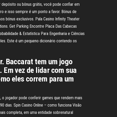
 depósito ou bônus grátis, você pode confiar em
iro e isso sempre é um ponto a favor. Bónus de
s bónus exclusivos. Pala Casino Infinity Theater
tions. Get Parking Encontre Placa Das Cabecas
obabilidade & Estatística Para Engenharia e Ciências
les. Este é um pequeno dicionário contendo os
r. Baccarat tem um jogo
. Em vez de lidar com sua
como eles correm para um
al, o jogador pode conferir games que rendem mais
0 dias. Spin Casino Online – como funciona Visão
 mais completa, em uma entidade sobrenatural