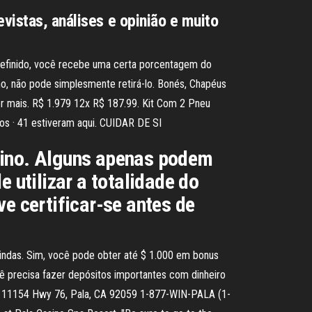
vistas, análises e opinião e muito
 definido, você recebe uma certa porcentagem do
o, não pode simplesmente retirá-lo. Bonés, Chapéus
Ver mais. R$ 1.979 12x R$ 187.99. Kit Com 2 Pneu
os · 41 estiveram aqui. CUIDAR DE SI
asino. Alguns apenas podem
 utilizar a totalidade do
ve certificar-se antes de
indas. Sim, você pode obter até $ 1.000 em bonus
cê precisa fazer depósitos importantes com dinheiro
· 11154 Hwy 76, Pala, CA 92059 1-877-WIN-PALA (1-