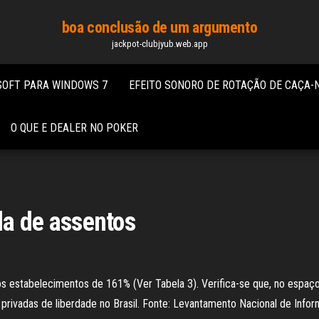
boa conclusão de um argumento
jackpot-clubjyub.web.app
OSOFT PARA WINDOWS 7
EFEITO SONORO DE ROTAÇÃO DE CAÇA-N
O QUE E DEALER NO POKER
ela de assentos
 estabelecimentos de 161% (Ver Tabela 3). Verifica-se que, no espaço 
rivadas de liberdade no Brasil. Fonte: Levantamento Nacional de Info